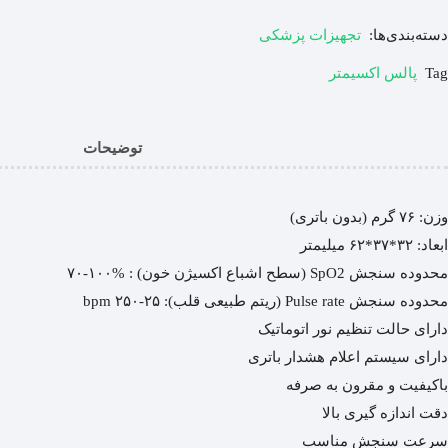
دسته‌بندی‌ها:
تجهیزات پزشکی
Tag
پالس اکسیمتر
توضیحات
وزن: ۷۶ گرم (بدون باتری)
ابعاد: ۳۲*۳۷*۶۲ میلیمتر
محدوده سنجش SpO2 (سطح اشباع اکسیژن خون) : %۱۰۰-۷۰
محدوده سنجش Pulse rate (ریتم طبیعی قلب): ۲۵-۲۵۰ bpm
دارای حالت تنظیم نور اتوماتیک
دارای سیستم اعلام هشدار باتری
باکیفیت و مقرون به صرفه
دقت اندازه گیری بالا
سرعت سنجش مناسب