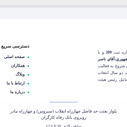
دسترسی سریع
اره ثبت
209
و با
صفحه اصلی
هوري،آقاي ناصر
همکاران
شروع به فعاليت
ت دو سال انتخاب
وبلاگ
شامل رئيس هيئت
ارتباط با ما
درباره ما
بلوار بعثت حد فاصل چهارراه انقلاب (سیروس) و چهارراه مادر
روبروی بانک رفاه کارگران
ساعت کاری: 8:30 تا 12