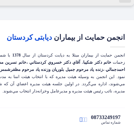
انجمن حمایت از بیماران
دیابتی کردستان
انجمن حمايت از بيماران مبتلا به ديابت کردستان از سال
1378
با شم
زحمات
خانم دکتر شکيبا
،
آقاي دکتر خسروي کردستاني ،خانم نسرين مش
احمدجمالي ،زنده ياد مرحوم جميل بلوريان وزنده ياد مرحوم مظفرشمس
نمود. اين انجمن به وسيله هيئت مديره که با انتخاب هيئت امنا به مد
مي‌شوند، اداره مي‌گردد. در اولين جلسه هيئت مديره اعضاي آن که 
مديره، نائب رئيس هيئت مديره و مديرعامل وخزانه‌دار انتخاب مي‌شوند.
08733249197
شماره تماس