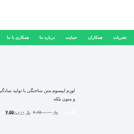
نشریات
همکاران
حمایت
درباره ما
همکاری با ما
لورم ایپسوم متن ساختگی با تولید سادگی
و متون بلکه
قیمت:
۷.۵۵۰.۰۰۰
۷.۶۵۰.۰۰۰
﷼
﷼