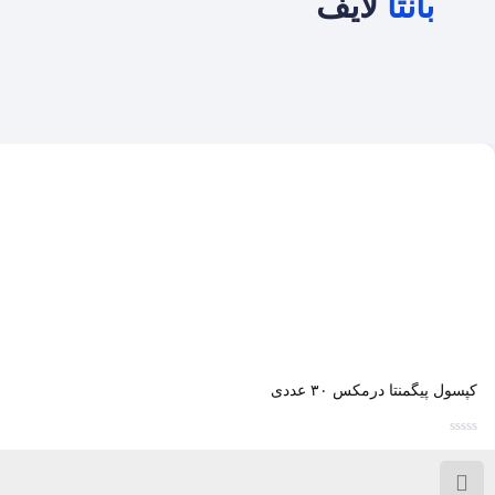
بانتا
لایف
کپسول پیگمنتا درمکس ۳۰ عددی
امتیاز
0
از
5