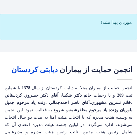
موردی پیدا نشد!
انجمن حمایت از بیماران
دیابتی کردستان
انجمن حمايت از بيماران مبتلا به ديابت کردستان از سال
1378
با شماره
ثبت
209
و با زحمات
خانم دکتر شکيبا
،
آقاي دکتر خسروي کردستاني
،خانم نسرين مشهوري،آقاي ناصر احمدجمالي ،زنده ياد مرحوم جميل
بلوريان وزنده ياد مرحوم مظفرشمس
شروع به فعاليت نمود. اين انجمن
به وسيله هيئت مديره که با انتخاب هيئت امنا به مدت دو سال انتخاب
مي‌شوند، اداره مي‌گردد. در اولين جلسه هيئت مديره اعضاي آن که
شامل رئيس هيئت مديره، نائب رئيس هيئت مديره و مديرعامل